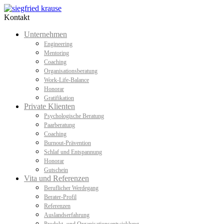
Kontakt
Unternehmen
Engineering
Mentoring
Coaching
Organisationsberatung
Work-Life-Balance
Honorar
Gratifikation
Private Klienten
Psychologische Beratung
Paarberatung
Coaching
Burnout-Prävention
Schlaf und Entspannung
Honorar
Gutschein
Vita und Referenzen
Beruflicher Werdegang
Berater-Profil
Referenzen
Auslandserfahrung