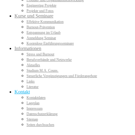
Produkt- und Organisationsentwicklung
Engineering Projekte
Projekte und Fotos
Kurse und Seminare
Effektive Kommunikation
Burnout-Prävention
Entspannung im Urlaub
Anmeldung Seminar
Kostenlose Einführungsseminare
Informationen
Stress und Burnout
Berufsverbände und Netzwerke
Aktuelles
Studium M.A. Couns.
Steuerliche Vergünstigungen und Förderangebote
Links
Literatur
Kontakt
Kontaktdaten
Lageplan
Impressum
Datenschutzerklärung
Sitemap
Seiten durchsuchen